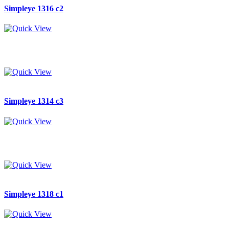
Simpleye 1316 c2
Simpleye 1314 c3
Simpleye 1318 c1