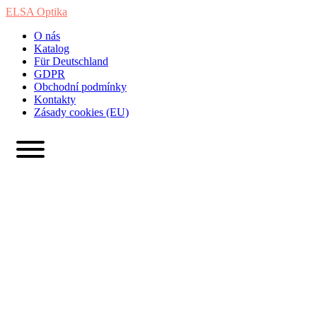
ELSA Optika
O nás
Katalog
Für Deutschland
GDPR
Obchodní podmínky
Kontakty
Zásady cookies (EU)
Prime 9424 c1
Home
/
Produkty
/
Prime 9424 c1