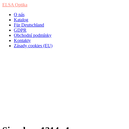
ELSA Optika
O nás
Katalog
Für Deutschland
GDPR
Obchodní podmínky
Kontakty
Zásady cookies (EU)
Simpleye 1314 c1
Home
/
Produkty
/
Simpleye 1314 c1