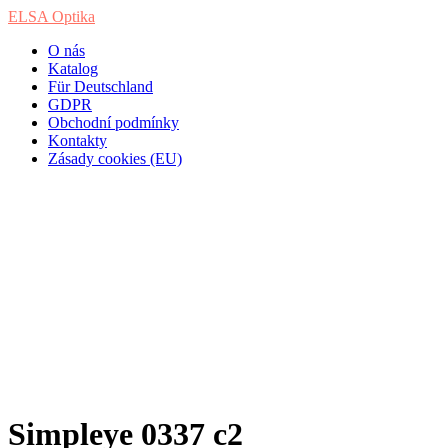
ELSA Optika
O nás
Katalog
Für Deutschland
GDPR
Obchodní podmínky
Kontakty
Zásady cookies (EU)
Simpleye 0337 c2
Home
/
Produkty
/
Simpleye 0337 c2
Simpleye 0337 c2