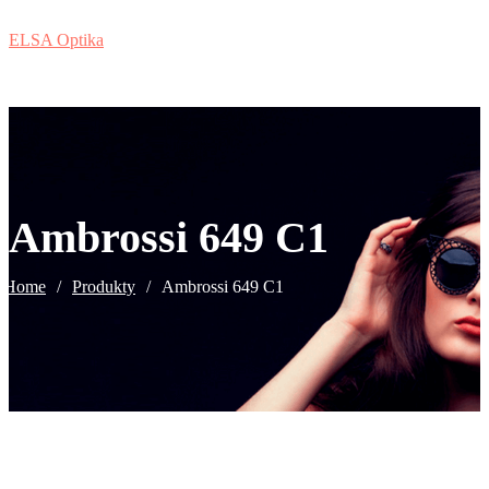
ELSA Optika
Ambrossi 649 C1
Home
/
Produkty
/
Ambrossi 649 C1