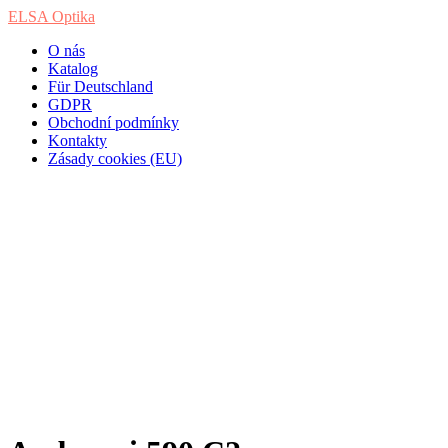
ELSA Optika
O nás
Katalog
Für Deutschland
GDPR
Obchodní podmínky
Kontakty
Zásady cookies (EU)
Ambrossi 590 C2
Home
/
Produkty
/
Ambrossi 590 C2